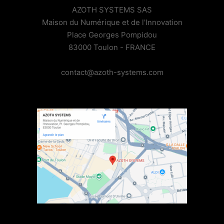
AZOTH SYSTEMS SAS
Maison du Numérique et de l'Innovation
Place Georges Pompidou
83000 Toulon - FRANCE
contact@azoth-systems.com