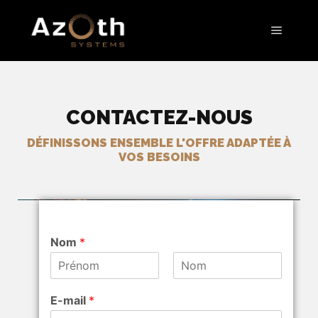
CONTACTEZ-NOUS
DÉFINISSONS ENSEMBLE L'OFFRE ADAPTÉE À
VOS BESOINS
Nom
*
P
N
r
o
E-mail
*
é
m